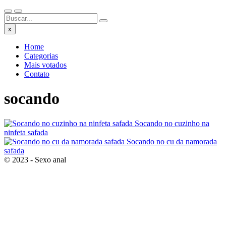
x
Home
Categorias
Mais votados
Contato
socando
Socando no cuzinho na
ninfeta safada
Socando no cu da namorada
safada
© 2023 -
Sexo anal